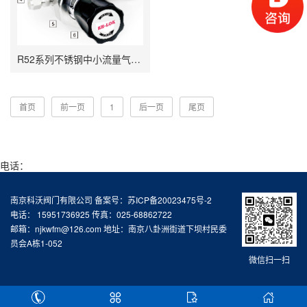
R52系列不锈钢中小流量气体减压阀
首页
前一页
1
后一页
尾页
电话：
南京科沃阀门有限公司 备案号：
苏ICP备20023475号-2
电话： 15951736925 传真：025-68862722
邮箱：njkwfm@126.com 地址：南京八卦洲街道下坝村民委
员会A栋1-052
微信扫一扫